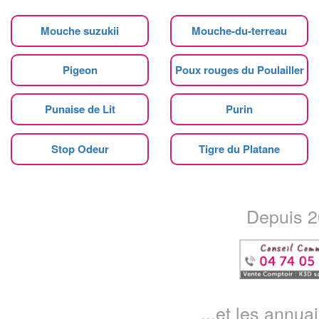
Mouche suzukii
Mouche-du-terreau
Pigeon
Poux rouges du Poulailler
Punaise de Lit
Purin
Stop Odeur
Tigre du Platane
Depuis 20
...et les annua