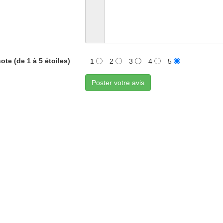
ote (de 1 à 5 étoiles)
1
2
3
4
5
Poster votre avis