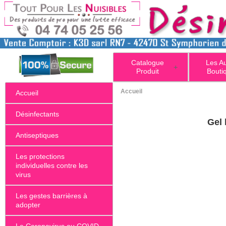
Catalogue
Les A
+
Produit
Bouti
Accueil
Accueil
Désinfectants
Gel 
Antiseptiques
Les protections
individuelles contre les
virus
Les gestes barrières à
adopter