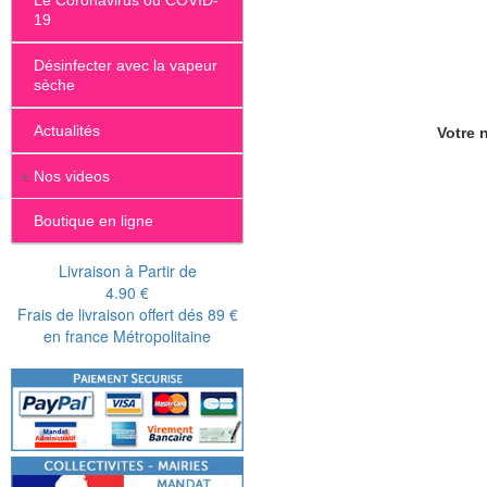
Le Coronavirus ou COVID-
19
Désinfecter avec la vapeur
sèche
Actualités
Votre n
+
Nos videos
Boutique en ligne
Livraison à Partir de
4.90 €
Frais de livraison offert dés 89 €
en france Métropolitaine