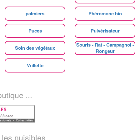
palmiers
Phéromone bio
Puces
Pulvérisateur
Souris - Rat - Campagnol -
Soin des végétaux
Rongeur
Vrillette
utique ...
les nuisibles...