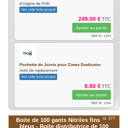
d'origine de Polti
Voir cette fiche produit
249.00 €
TTC
!REF ID : 1253
Pochette de Joints pour Cimex Eradicator
Joint de replacement
Voir cette fiche produit
6.60 €
TTC
!REF ID : 1254
id: 377
Boite de 100 gants Nitriles fins
bleus - Boite distributrice de 100