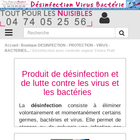
Accueil
/
Boutique DESINFECTION - PROTECTION - VIRUS -
BACTERIES...
/ Désinfection avec centrale vapeur Cimex Polti
Produit de désinfection et
de lutte contre les virus et
les bactéries
La
désinfection
consiste à éliminer
volontairement et momentanément certains
germes, bactéries et virus. Elle permet de
stopper ou de prévenir une infection par
des micro-organismes ou des virus