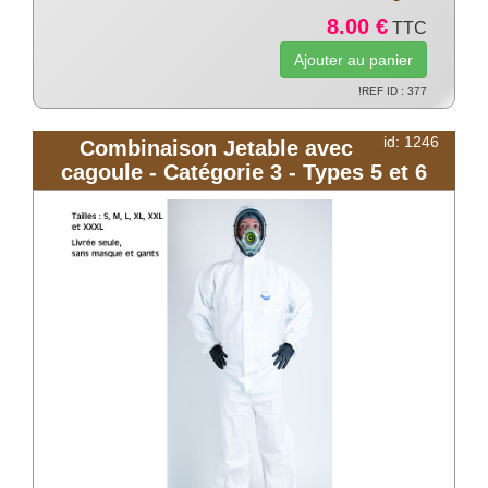
8.00 €
TTC
!REF ID : 377
id: 1246
Combinaison Jetable avec
cagoule - Catégorie 3 - Types 5 et 6